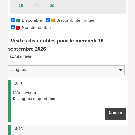
disponibles
disponibles
disponibles
disponibles
disponibles
disponibl
28
Billets
29
30
Billets
Inactif
disponibles
disponibles
Forfait groupe Scolaires jusqu’à 35 personnes
(accompagnateurs compris) : 75€
Disponible
Disponibilité limitée
Non disponible
Forfait groupe Scolaires REP et REP+ : 35€
Visites disponibles pour le mercredi 16
A l'étape "Choix des billets",
veuillez saisir le nombre
septembre 2026
maximal de participants
prévus pour la visite.
4
4
affiché
12:45
L'Archivisite
5 Langues disponibles
Choisir
HEURE
14:15