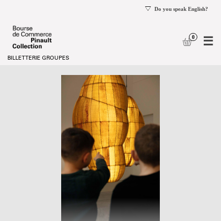
mer
e
logue
Choix
Scolaires
d'une
date
[Scolaires]
-
Bourse
de
Commerce
-
Pinault
Collection