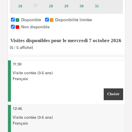
disponibles
disponibles
disponibles
disponibles
disponibles
26
Billets
28
Billets
29
Billets
30
Billets
31
Billets
27
Inactif
disponibles
disponibles
disponibles
disponibles
disponibles
Forfait groupe Scolaires jusqu’à 20 personnes
(accompagnateurs compris) : 75€
Disponible
Disponibilité limitée
Non disponible
Forfait groupe Scolaires REP et REP+ : 35€
Visites disponibles pour le mercredi 7 octobre 2026
veuillez saisir le nombre
A l'étape "Choix des billets",
5
5
affiché
maximal de participants
prévus pour la visite.
11:30
Visite contée (3-5 ans)
Français
Choisir
HEURE
12:45
Visite contée (3-5 ans)
Français