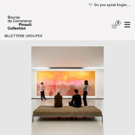
mer
e
logue
Choix
Champ
d'une
Social
date
[Champ
Social]
-
Bourse
de
Commerce
-
Pinault
Collection