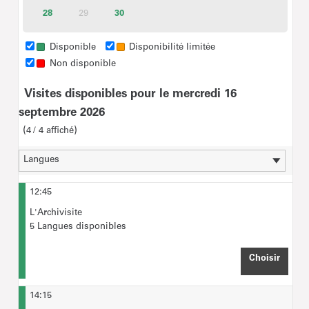
disponibles
disponibles
disponibles
disponibles
disponibles
disponibl
28
Billets
29
30
Billets
Inactif
disponibles
disponibles
Forfait groupe Champ social jusqu’à 20 personnes
(accompagnateurs compris) : 35€
Disponible
Disponibilité limitée
Non disponible
A l'étape "Choix des billets",
veuillez saisir le nombre
Visites disponibles pour le mercredi 16
maximal de participants
prévus pour la visite.
septembre 2026
4
4
affiché
12:45
L'Archivisite
5 Langues disponibles
Choisir
HEURE
14:15